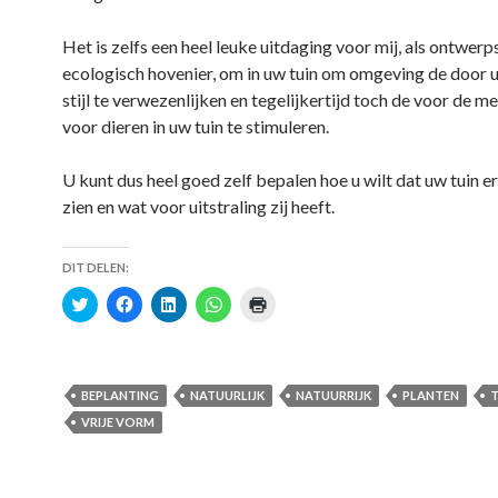
n
n
n
n
d
d
d
d
)
)
)
)
Het is zelfs een heel leuke uitdaging voor mij, als ontwerp
ecologisch hovenier, om in uw tuin om omgeving de door 
stijl te verwezenlijken en tegelijkertijd toch de voor de 
voor dieren in uw tuin te stimuleren.
U kunt dus heel goed zelf bepalen hoe u wilt dat uw tuin er
zien en wat voor uitstraling zij heeft.
DIT DELEN:
K
K
K
K
K
l
l
l
l
l
i
i
i
i
i
k
k
k
k
k
o
o
o
o
o
m
m
m
m
m
t
t
o
t
a
BEPLANTING
NATUURLIJK
NATUURRIJK
PLANTEN
T
e
e
p
e
f
d
d
L
d
t
VRIJE VORM
e
e
i
e
e
l
l
n
l
d
e
e
k
e
r
n
n
e
n
u
m
o
d
o
k