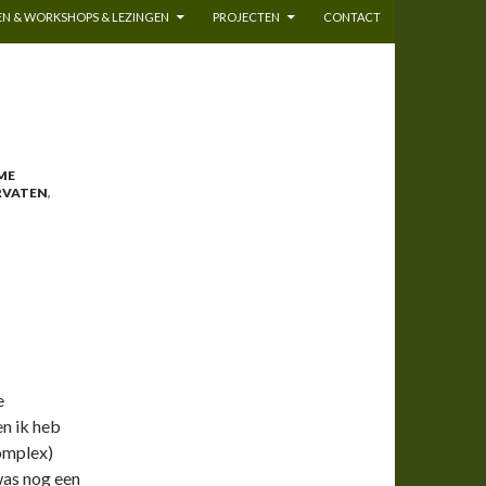
N & WORKSHOPS & LEZINGEN
PROJECTEN
CONTACT
ME
RVATEN
,
e
en ik heb
omplex)
was nog een