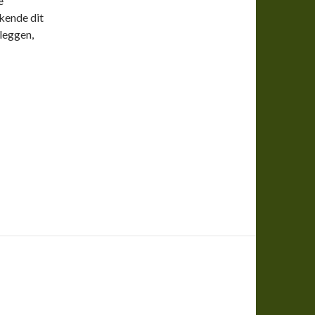
e
 kende dit
tleggen,