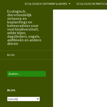
ECOLOGISCH ONTWERP & ADVIES
ECOLOGISCHE PARTICUL
Ecologisch,
diervriendelijk
ontwerp en
beplantings en
beheeradvies voor
veel biodiversiteit,
wilde bijen,
dagvlinders, vogels,
amfibieën en andere
dieren
BLOG
Zoeken
naar:
BLOG
Blog