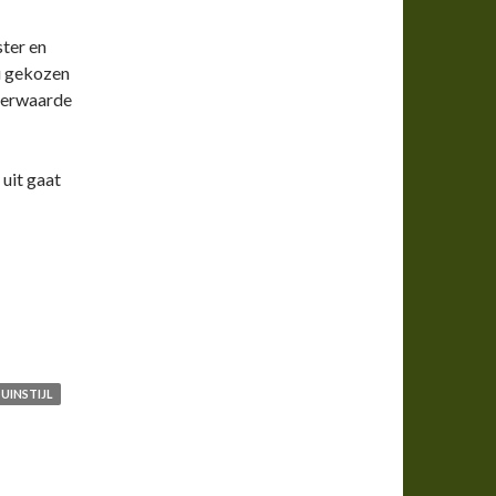
ster en
u gekozen
meerwaarde
 uit gaat
UINSTIJL