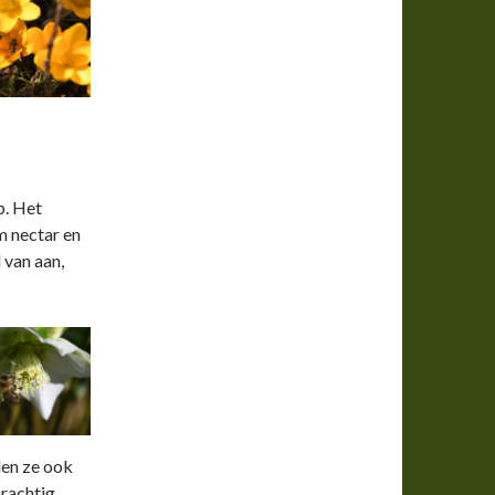
p. Het
m nectar en
l van aan,
den ze ook
prachtig