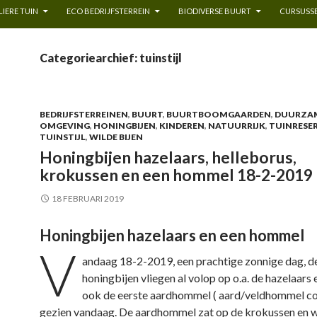
IERE TUIN
ECO BEDRIJFSTERREIN
BIODIVERSE BUURT
CURSUSSE
Categoriearchief: tuinstijl
BEDRIJFSTERREINEN
,
BUURT
,
BUURTBOOMGAARDEN
,
DUURZA
OMGEVING
,
HONINGBIJEN
,
KINDEREN
,
NATUURRIJK
,
TUINRESE
TUINSTIJL
,
WILDE BIJEN
Honingbijen hazelaars, helleborus,
krokussen en een hommel 18-2-2019
18 FEBRUARI 2019
Honingbijen hazelaars en een hommel
V
andaag 18-2-2019, een prachtige zonnige dag, d
honingbijen vliegen al volop op o.a. de hazelaars 
ook de eerste aardhommel ( aard/veldhommel c
gezien vandaag. De aardhommel zat op de krokussen en 