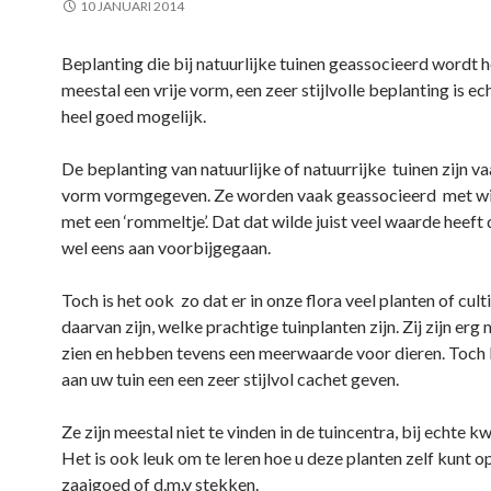
10 JANUARI 2014
w
c
e
a
(
i
e
d
t
W
t
b
e
s
o
t
o
l
A
r
Beplanting die bij natuurlijke tuinen geassocieerd wordt h
e
o
e
p
d
r
k
n
p
t
meestal een vrije vorm, een zeer stijlvolle beplanting is e
(
(
(
(
i
W
W
W
W
n
heel goed mogelijk.
o
o
o
o
e
r
r
r
r
e
d
d
d
d
n
De beplanting van natuurlijke of natuurrijke tuinen zijn vaa
t
t
t
t
n
i
i
i
i
i
vorm vormgegeven. Ze worden vaak geassocieerd met wi
n
n
n
n
e
e
e
e
e
u
met een ‘rommeltje’. Dat dat wilde juist veel waarde heeft
e
e
e
e
w
n
n
n
n
v
wel eens aan voorbijgegaan.
n
n
n
n
e
i
i
i
i
n
e
e
e
e
s
u
u
u
u
t
Toch is het ook zo dat er in onze flora veel planten of cult
w
w
w
w
e
daarvan zijn, welke prachtige tuinplanten zijn. Zij zijn erg
v
v
v
v
r
e
e
e
e
g
zien en hebben tevens een meerwaarde voor dieren. Toch
n
n
n
n
e
s
s
s
s
o
aan uw tuin een een zeer stijlvol cachet geven.
t
t
t
t
p
e
e
e
e
e
r
r
r
r
n
g
g
g
g
d
Ze zijn meestal niet te vinden in de tuincentra, bij echte k
e
e
e
e
)
o
o
o
o
Het is ook leuk om te leren hoe u deze planten zelf kunt 
p
p
p
p
e
e
e
e
zaaigoed of d.m.v stekken.