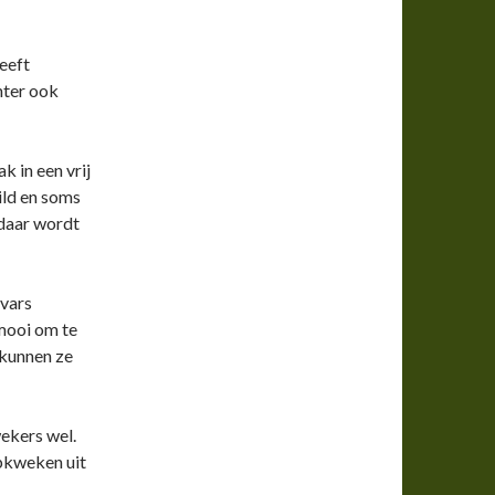
eeft
chter ook
k in een vrij
ld en soms
 daar wordt
ivars
 mooi om te
 kunnen ze
wekers wel.
opkweken uit