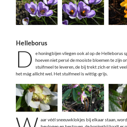
Helleborus
D
e honingbijen vliegen ook al op de Helleborus s
hoeven niet persé de mooiste bloemen te zijn o
stuifmeel te leveren, de bij trekt zich er niet vee
het mág allicht wel. Het stuifmeel is wittig-grijs.
W
aar véél sneeuwklokjes bij elkaar staan, wor
bevlogen en bestoven, de honingbij haalt er 