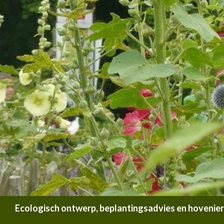
Zoeken
Ecologisch ontwerp, beplantingsadvies en hoveniersb
SPRING NAAR INHOUD