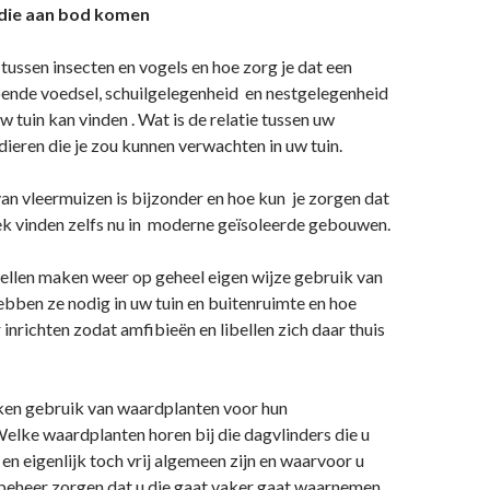
ie aan bod komen
 tussen insecten en vogels en hoe zorg je dat een
oende voedsel, schuilgelegenheid en nestgelegenheid
uw tuin kan vinden . Wat is de relatie tussen uw
ieren die je zou kunnen verwachten in uw tuin.
an vleermuizen is bijzonder en hoe kun je zorgen dat
ek vinden zelfs nu in moderne geïsoleerde gebouwen.
ellen maken weer op geheel eigen wijze gebruik van
ebben ze nodig in uw tuin en buitenruimte en hoe
 inrichten zodat amfibieën en libellen zich daar thuis
en gebruik van waardplanten voor hun
elke waardplanten horen bij die dagvlinders die u
 en eigenlijk toch vrij algemeen zijn en waarvoor u
beheer zorgen dat u die gaat vaker gaat waarnemen