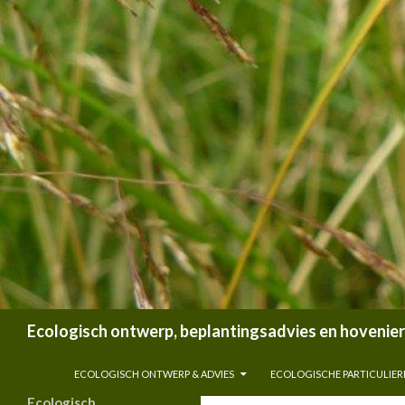
Zoeken
Ecologisch ontwerp, beplantingsadvies en hoveniersb
SPRING NAAR INHOUD
ECOLOGISCH ONTWERP & ADVIES
ECOLOGISCHE PARTICULIER
Ecologisch,