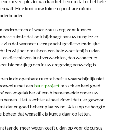
er enorm veel plezier van kan hebben omdat er het hele
ven valt. Hoe kunt u uw tuin en openbare ruimte
onderhouden.
n ondernemen of waar zou u zorg voor kunnen
nbare ruimte dat ook bijdraagt aan uw tuinplezier.
k zijn dat wanneer u een prachtige diervriendelijke
cht terwijl het om u heen een kale woestenij is u dan
- en dierenleven kunt verwachten, dan wanneer er
heer bloemrijk groen in uw omgeving aanwezig is.
oen in de openbare ruimte hoeft u waarschijnlijk niet
 hoewel u met een
buurtproject
misschien heel goed
 of een vogelakker of een bloemenweide onder uw
 nemen. Het is echter al heel zinvol dat u er gewoon
t dat er goed beheer plaatsvind. Als u op de hoogte
e beheer dat wenselijk is kunt u daar op letten.
enstaande meer weten geeft u dan op voor de cursus