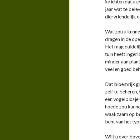
inrichten dat u 
jaar wat te bele
diervriendelijk 
Wat zou u kunne
dragen in de ope
Het mag duidelij
tuin heeft ingeri
minder aan plant
veel en goed be
Dat bloemrijk gr
zelf te beheren,
een vogelblosje
hoede zou kunnen
waakzaam op ben
bent van het typ
Wilt u over bov