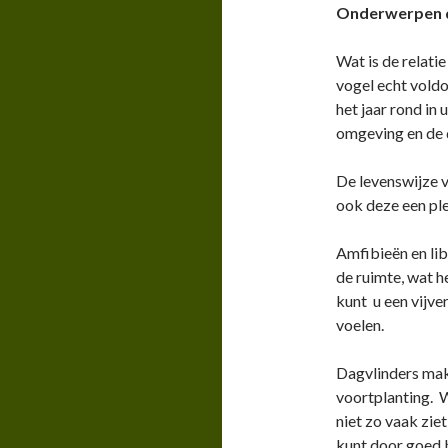
Onderwerpen d
Wat is de relatie
vogel echt vold
het jaar rond in 
omgeving en de d
De levenswijze v
ook deze een pl
Amfibieën en lib
de ruimte, wat h
kunt u een vijver
voelen.
Dagvlinders mak
voortplanting. W
niet zo vaak ziet
kunt door goed 