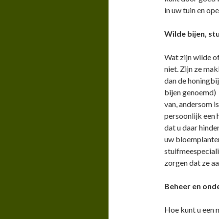
in uw tuin en op
Wilde bijen, st
Wat zijn wilde of
niet. Zijn ze ma
dan de honingbij?
bijen genoemd) z
van, andersom is
persoonlijk een 
dat u daar hinde
uw bloemplanten
stuifmeespeciali
zorgen dat ze aa
Beheer en ond
Hoe kunt u een m