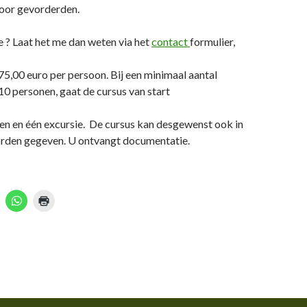
voor gevorderden.
e ? Laat het me dan weten via het
contact
formulier,
75,00 euro per persoon. Bij een minimaal aantal
0 personen, gaat de cursus van start
en en één excursie. De cursus kan desgewenst ook in
rden gegeven. U ontvangt documentatie.
K
K
K
l
l
i
i
k
k
o
o
o
m
m
m
o
t
a
p
e
f
d
t
e
e
n
l
d
e
r
n
u