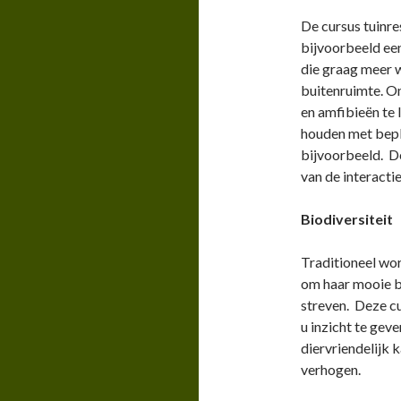
De cursus tuinre
bijvoorbeeld een
die graag meer w
buitenruimte. Om
en amfibieën te 
houden met bepl
bijvoorbeeld. De
van de interact
Biodiversiteit
Traditioneel wor
om haar mooie be
streven. Deze cu
u inzicht te geve
diervriendelijk 
verhogen.