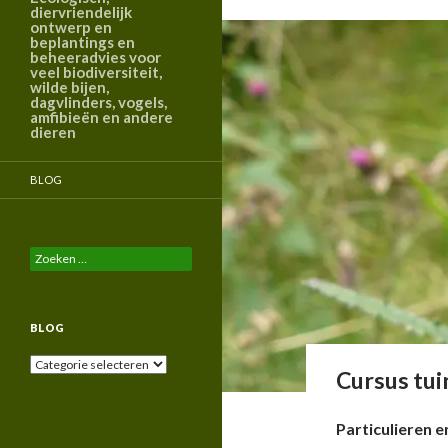
diervriendelijk
ontwerp en
beplantings en
beheeradvies voor
veel biodiversiteit,
wilde bijen,
dagvlinders, vogels,
amfibieën en andere
dieren
BLOG
Zoeken
naar:
BLOG
Blog
Cursus tu
Particulieren e