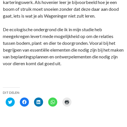
karteringswerk. Als hovenier leer je bijvoorbeeld hoe je een
boom of struik moet snoeien zonder dat deze daar aan dood
gaat, iets is wat je als Wageninger niet zult leren.
De ecologische ondergrond die ik in mijn studie heb
meegekregen levert mede mogelijkheid op om de relaties
tussen bodem, plant en dier te doorgronden. Vooral bij het
begrijpen van essentiële elementen die nodig zijn bij het maken
van beplantingsplannen en ontwerpelementen die nodig zijn
voor dieren komt dat goed uit.
DIT DELEN:
K
K
K
K
K
l
l
l
l
l
i
i
i
i
i
k
k
k
k
k
o
o
o
o
o
m
m
m
m
m
t
t
o
t
a