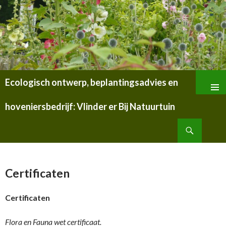
Ecologisch ontwerp, beplantingsadvies en
SPRING
NAAR
hoveniersbedrijf: Vlinder er Bij Natuurtuin
INHOUD
Zoeken
Certificaten
Certificaten
Flora en Fauna wet certificaat.