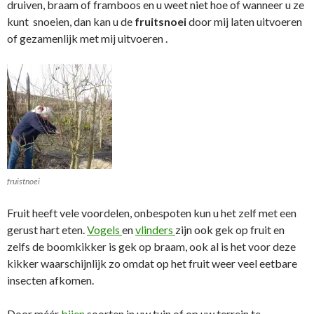
druiven, braam of framboos en u weet niet hoe of wanneer u ze
kunt snoeien, dan kan u de
fruitsnoei
door mij laten uitvoeren
of gezamenlijk met mij uitvoeren .
fruistnoei
Fruit heeft vele voordelen, onbespoten kun u het zelf met een
gerust hart eten.
Vogels
en
vlinders
zijn ook gek op fruit en
zelfs de boomkikker is gek op braam, ook al is het voor deze
kikker waarschijnlijk zo omdat op het fruit weer veel eetbare
insecten afkomen.
Door méér
bijen
soorten in uw tuin of op uw terrein te