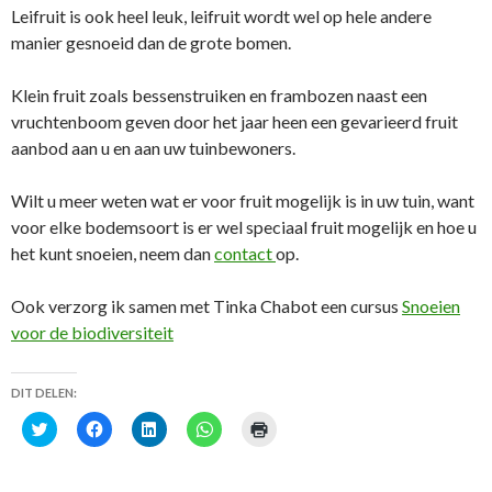
Leifruit is ook heel leuk, leifruit wordt wel op hele andere
manier gesnoeid dan de grote bomen.
Klein fruit zoals bessenstruiken en frambozen naast een
vruchtenboom geven door het jaar heen een gevarieerd fruit
aanbod aan u en aan uw tuinbewoners.
Wilt u meer weten wat er voor fruit mogelijk is in uw tuin, want
voor elke bodemsoort is er wel speciaal fruit mogelijk en hoe u
het kunt snoeien, neem dan
contact
op.
Ook verzorg ik samen met Tinka Chabot een cursus
Snoeien
voor de biodiversiteit
DIT DELEN:
K
K
K
K
K
l
l
l
l
l
i
i
i
i
i
k
k
k
k
k
o
o
o
o
o