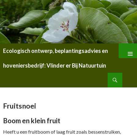
Ecologisch ontwerp, beplantingsadvies en
SPRING
NAAR
hoveniersbedrijf: Vlinder er Bij Natuurtuin
INHOUD
Zoeken
Fruitsnoei
Boom en klein fruit
Heeft u een fruitboom of laag fruit zoals bessenstruiken,