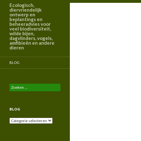
Ecologisch,
diervriendelijk
ontwerp en
beplantings en
beheeradvies voor
veel biodiversiteit,
wilde bijen,
dagvlinders, vogels,
amfibieën en andere
dieren
BLOG
Zoeken
naar:
BLOG
Blog