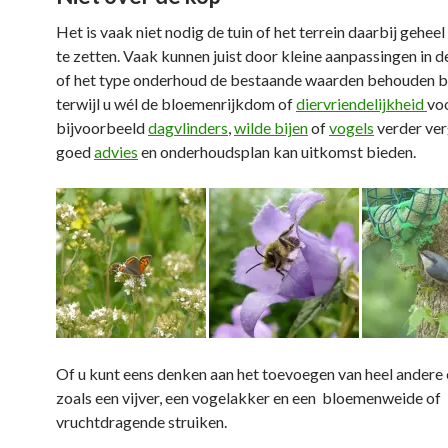
Het is vaak niet nodig de tuin of het terrein daarbij gehee
te zetten. Vaak kunnen juist door kleine aanpassingen in d
of het type onderhoud de bestaande waarden behouden bl
terwijl u wél de bloemenrijkdom of
diervriendelijkheid
vo
bijvoorbeeld
dagvlinders
,
wilde bijen
of
vogels
verder ver
goed
advies
en onderhoudsplan kan uitkomst bieden.
Of u kunt eens denken aan het toevoegen van heel andere
zoals een vijver, een vogelakker en een bloemenweide of
vruchtdragende struiken.