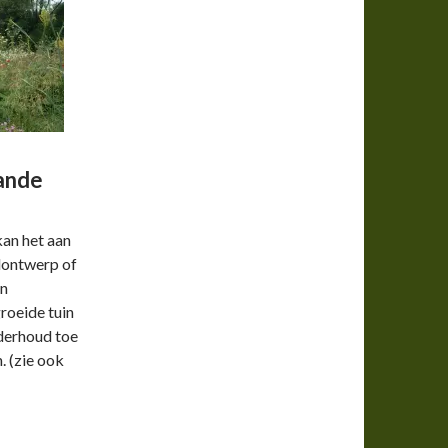
aande
kan het aan
elontwerp of
en
roeide tuin
nderhoud toe
. (zie ook