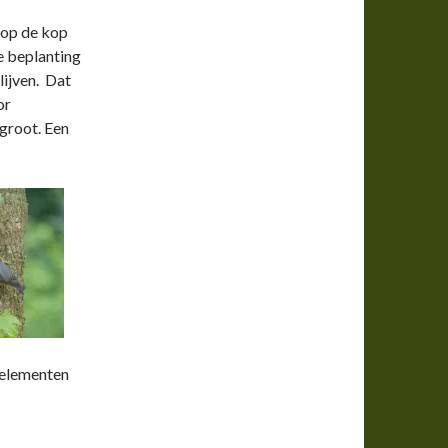
l op de kop
e beplanting
ijven. Dat
or
groot. Een
 elementen