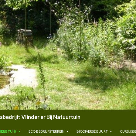
edrijf: Vlinder er Bij Natuurtuin
ERE TUIN
ECO BEDRIJFSTERREIN
BIODIVERSE BUURT
CURSUSSE