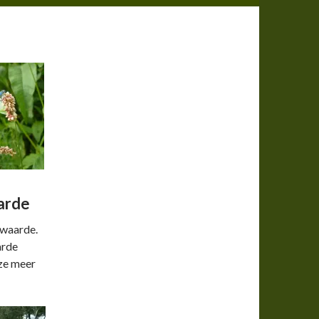
arde
n waarde.
arde
ze meer