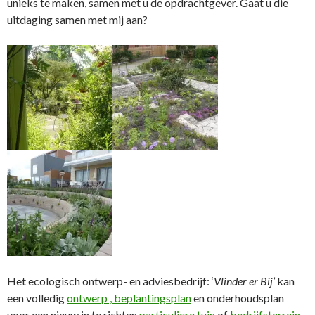
unieks te maken, samen met u de opdrachtgever. Gaat u die
uitdaging samen met mij aan?
Het ecologisch ontwerp- en adviesbedrijf: ‘
Vlinder er Bij’
kan
een volledig
ontwerp ,
beplantingsplan
en onderhoudsplan
voor een nieuw in te richten
particuliere tuin
of
bedrijfsterrein