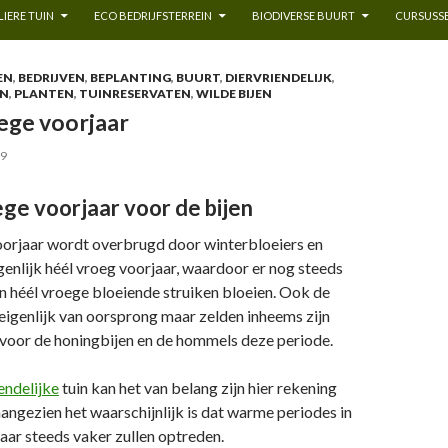
IERE TUIN
ECO BEDRIJFSTERREIN
BIODIVERSE BUURT
CURSUSSE
EN
,
BEDRIJVEN
,
BEPLANTING
,
BUURT
,
DIERVRIENDELIJK
,
EN
,
PLANTEN
,
TUINRESERVATEN
,
WILDE BIJEN
ege voorjaar
19
ge voorjaar voor de bijen
oorjaar wordt overbrugd door winterbloeiers en
igenlijk héél vroeg voorjaar, waardoor er nog steeds
n héél vroege bloeiende struiken bloeien. Ook de
 eigenlijk van oorsprong maar zelden inheems zijn
voor de honingbijen en de hommels deze periode.
endelijke
tuin kan het van belang zijn hier rekening
angezien het waarschijnlijk is dat warme periodes in
aar steeds vaker zullen optreden.