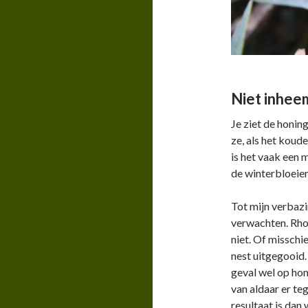
Niet inhee
Je ziet de honin
ze, als het koud
is het vaak een 
de winterbloeien
Tot mijn verbazi
verwachten. Rhod
niet. Of misschi
nest uitgegooid.
geval wel op hon
van aldaar er te
resultaat is dan 