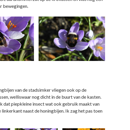
n
n
e
i
n
aar bewegingen.
e
s
u
u
t
w
w
e
v
r
e
g
n
n
e
s
o
t
p
e
e
r
n
g
d
e
)
o
o
p
p
e
n
n
d
d
)
ngbijen van de stadsimker vliegen ook op de
sen, welliswaar nog dicht in de buurt van de kasten.
k dat piepkleine insect wat ook gebruik maakt van
 linkerkant naast de honingbijen. Ik zag het pas toen