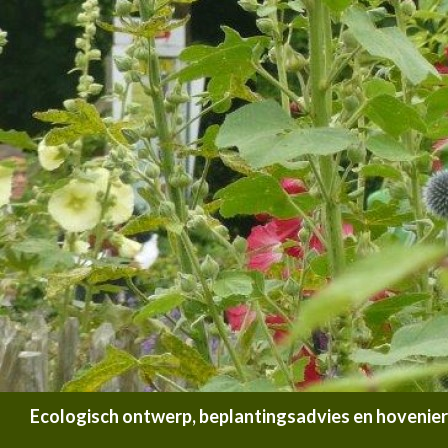
Zoeken
Ecologisch ontwerp, beplantingsadvies en hoveniersb
SPRING NAAR INHOUD