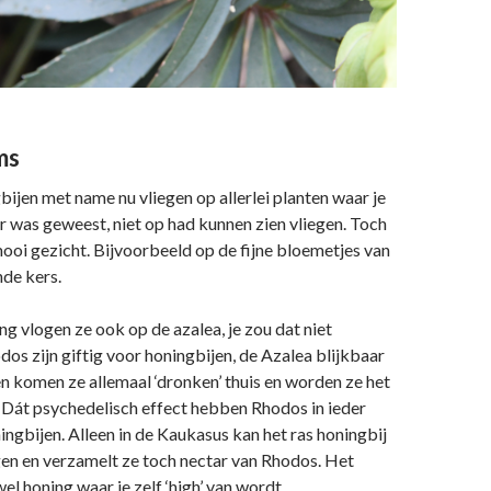
ms
gbijen met name nu vliegen op allerlei planten waar je
er was geweest, niet op had kunnen zien vliegen. Toch
mooi gezicht. Bijvoorbeeld op de fijne bloemetjes van
de kers.
ng vlogen ze ook op de azalea, je zou dat niet
os zijn giftig voor honingbijen, de Azalea blijkbaar
en komen ze allemaal ‘dronken’ thuis en worden ze het
 Dát psychedelisch effect hebben Rhodos in ieder
ingbijen. Alleen in de Kaukasus kan het ras honingbij
gen en verzamelt ze toch nectar van Rhodos. Het
wel honing waar je zelf ‘high’ van wordt.