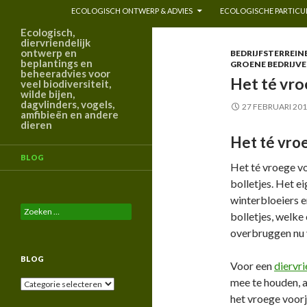
ECOLOGISCH ONTWERP & ADVIES
ECOLOGISCHE PARTICUL
Ecologisch,
diervriendelijk
ontwerp en
BEDRIJFSTERREIN
beplantings en
GROENE BEDRIJV
beheeradvies voor
Het té vro
veel biodiversiteit,
wilde bijen,
dagvlinders, vogels,
27 FEBRUARI 20
amfibieën en andere
dieren
Het té vroe
BLOG
Het té vroege v
bolletjes. Het e
winterbloeiers e
Zoeken
bolletjes, welke
naar:
overbruggen nu 
BLOG
Voor een
diervri
mee te houden, a
Blog
het vroege voorj