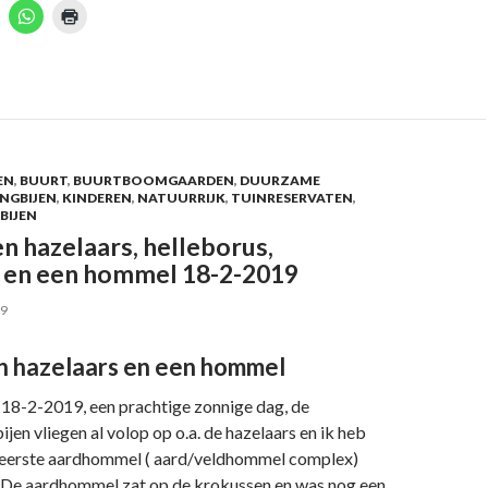
K
K
K
l
l
i
i
k
k
o
o
o
m
m
m
o
t
a
p
e
f
d
t
e
e
n
l
d
e
r
EN
,
BUURT
,
BUURTBOOMGAARDEN
,
DUURZAME
n
u
d
o
k
NGBIJEN
,
KINDEREN
,
NATUURRIJK
,
TUINRESERVATEN
,
p
k
BIJEN
n
W
e
h
n
n hazelaars, helleborus,
a
(
 en een hommel 18-2-2019
d
t
W
s
o
A
r
p
d
19
n
p
t
(
i
W
W
n
n hazelaars en een hommel
o
o
e
r
e
d
d
n
18-2-2019, een prachtige zonnige dag, de
t
n
i
i
ijen vliegen al volop op o.a. de hazelaars en ik heb
n
n
e
e
u
 eerste aardhommel ( aard/veldhommel complex)
e
w
n
n
v
 De aardhommel zat op de krokussen en was nog een