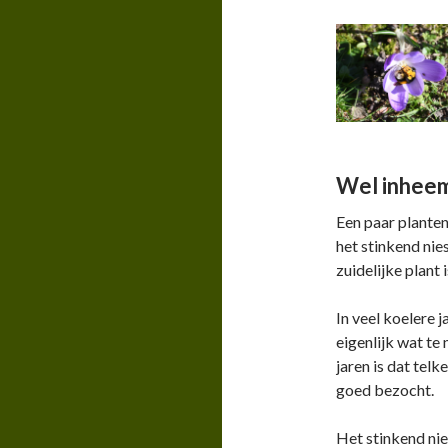
Wel inhee
Een paar planten
het stinkend nie
zuidelijke plant i
In veel koelere 
eigenlijk wat te 
jaren is dat tel
goed bezocht.
Het stinkend ni