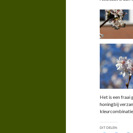
Het is een fraai
honingbij verzam
kleurcombinatie 
DIT DELEN: