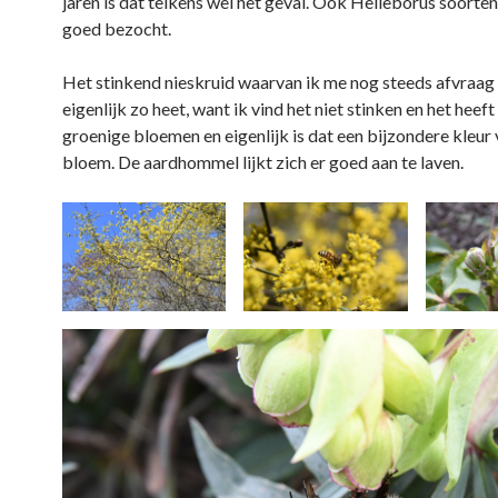
jaren is dat telkens wel het geval. Ook Helleborus soorte
goed bezocht.
Het stinkend nieskruid waarvan ik me nog steeds afvraa
eigenlijk zo heet, want ik vind het niet stinken en het heef
groenige bloemen en eigenlijk is dat een bijzondere kleur
bloem. De aardhommel lijkt zich er goed aan te laven.