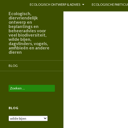
ECOLOGISCH ONTWERP & ADVIES
ECOLOGISCHE PARTICUL
Ecologisch,
diervriendelijk
ontwerp en
beplantings en
beheeradvies voor
veel biodiversiteit,
wilde bijen,
dagvlinders, vogels,
amfibieën en andere
dieren
BLOG
Zoeken
naar:
BLOG
Blog