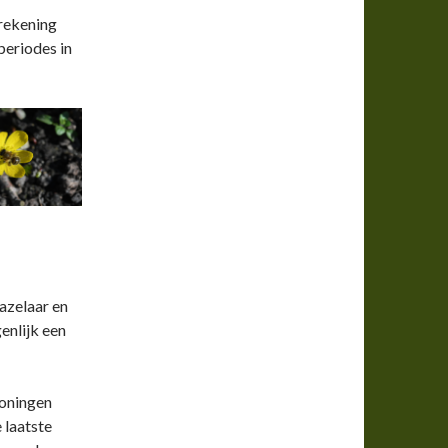
 rekening
periodes in
hazelaar en
enlijk een
roningen
 laatste