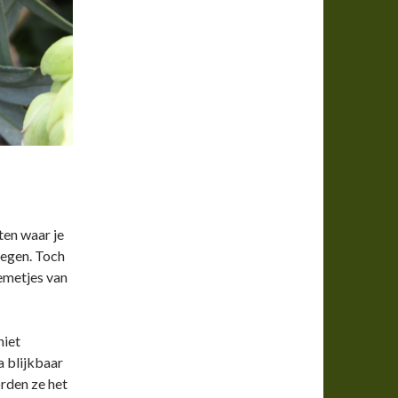
ten waar je
iegen. Toch
oemetjes van
niet
a blijkbaar
orden ze het