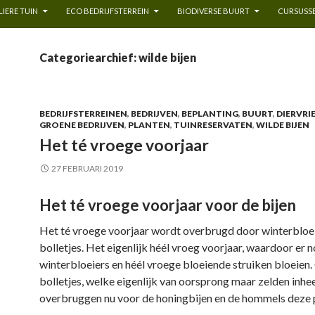
IERE TUIN
ECO BEDRIJFSTERREIN
BIODIVERSE BUURT
CURSUSSE
Categoriearchief: wilde bijen
BEDRIJFSTERREINEN
,
BEDRIJVEN
,
BEPLANTING
,
BUURT
,
DIERVRI
GROENE BEDRIJVEN
,
PLANTEN
,
TUINRESERVATEN
,
WILDE BIJEN
Het té vroege voorjaar
27 FEBRUARI 2019
Het té vroege voorjaar voor de bijen
Het té vroege voorjaar wordt overbrugd door winterbloe
bolletjes. Het eigenlijk héél vroeg voorjaar, waardoor er 
winterbloeiers en héél vroege bloeiende struiken bloeien
bolletjes, welke eigenlijk van oorsprong maar zelden inhe
overbruggen nu voor de honingbijen en de hommels deze 