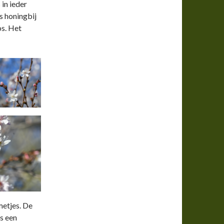
in ieder
s honingbij
os. Het
metjes. De
is een