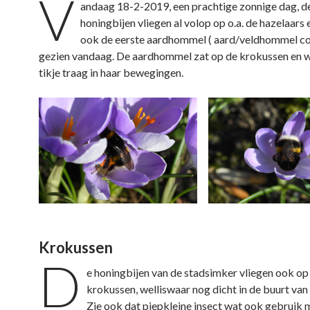
V
andaag 18-2-2019, een prachtige zonnige dag, d
t
t
t
t
n
i
i
i
i
i
honingbijen vliegen al volop op o.a. de hazelaars 
n
n
n
n
e
e
e
e
e
u
ook de eerste aardhommel ( aard/veldhommel c
e
e
e
e
w
n
n
n
n
v
gezien vandaag. De aardhommel zat op de krokussen en 
n
n
n
n
e
i
i
i
i
n
tikje traag in haar bewegingen.
e
e
e
e
s
u
u
u
u
t
w
w
w
w
e
v
v
v
v
r
e
e
e
e
g
n
n
n
n
e
s
s
s
s
o
t
t
t
t
p
e
e
e
e
e
r
r
r
r
n
g
g
g
g
d
e
e
e
e
)
o
o
o
o
p
p
p
p
e
e
e
e
n
n
n
n
d
d
d
d
)
)
)
)
Krokussen
D
e honingbijen van de stadsimker vliegen ook op
krokussen, welliswaar nog dicht in de buurt van
Zie ook dat piepkleine insect wat ook gebruik 