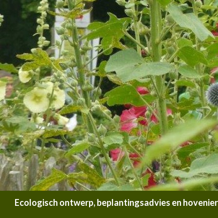
Zoeken
Ecologisch ontwerp, beplantingsadvies en hoveniersb
SPRING NAAR INHOUD