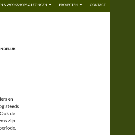
N & WORKSHOPS & LEZINGEN
PROJECTEN
CONTACT
ENDELIJK
,
iers en
nog steeds
. Ook de
ems zijn
periode.