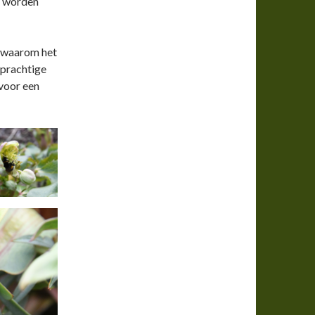
n worden
g waarom het
t prachtige
 voor een