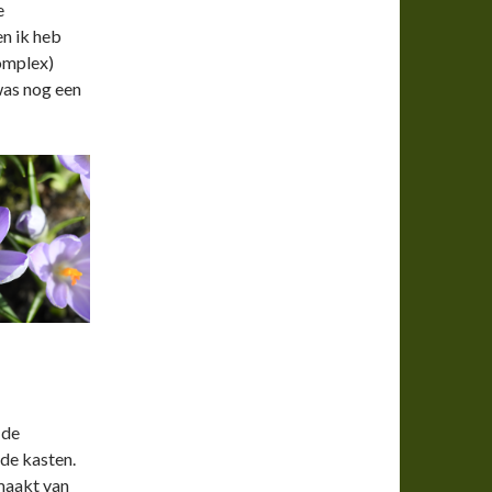
e
en ik heb
omplex)
was nog een
 de
 de kasten.
maakt van