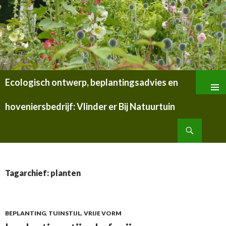
Ecologisch ontwerp, beplantingsadvies en
SPRING
NAAR
hoveniersbedrijf: Vlinder er Bij Natuurtuin
INHOUD
Zoeken
Tagarchief: planten
BEPLANTING
,
TUINSTIJL
,
VRIJE VORM