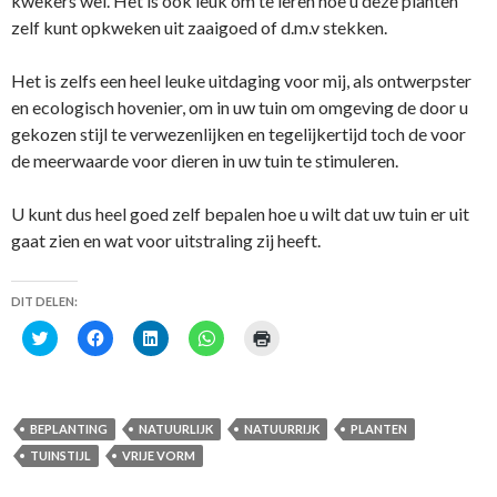
kwekers wel. Het is ook leuk om te leren hoe u deze planten
zelf kunt opkweken uit zaaigoed of d.m.v stekken.
Het is zelfs een heel leuke uitdaging voor mij, als ontwerpster
en ecologisch hovenier, om in uw tuin om omgeving de door u
gekozen stijl te verwezenlijken en tegelijkertijd toch de voor
de meerwaarde voor dieren in uw tuin te stimuleren.
U kunt dus heel goed zelf bepalen hoe u wilt dat uw tuin er uit
gaat zien en wat voor uitstraling zij heeft.
DIT DELEN:
K
K
K
K
K
l
l
l
l
l
i
i
i
i
i
k
k
k
k
k
o
o
o
o
o
m
m
m
m
m
t
t
o
t
a
BEPLANTING
NATUURLIJK
NATUURRIJK
PLANTEN
e
e
p
e
f
d
d
L
d
t
TUINSTIJL
VRIJE VORM
e
e
i
e
e
l
l
n
l
d
e
e
k
e
r