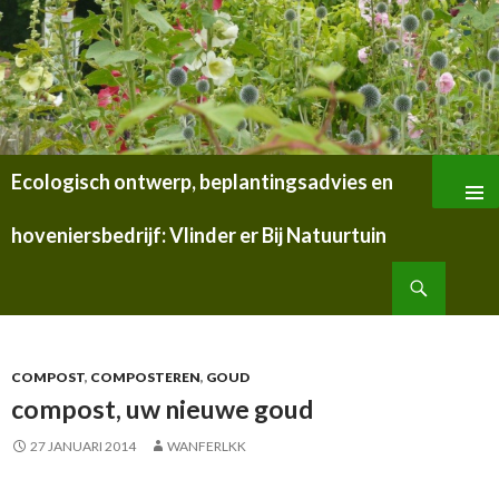
Ecologisch ontwerp, beplantingsadvies en
SPRING
NAAR
hoveniersbedrijf: Vlinder er Bij Natuurtuin
INHOUD
Zoeken
COMPOST
,
COMPOSTEREN
,
GOUD
compost, uw nieuwe goud
27 JANUARI 2014
WANFERLKK