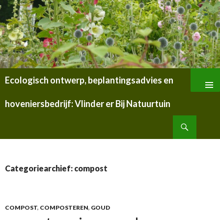
Ecologisch ontwerp, beplantingsadvies en
SPRING
NAAR
hoveniersbedrijf: Vlinder er Bij Natuurtuin
INHOUD
Zoeken
Categoriearchief: compost
COMPOST
,
COMPOSTEREN
,
GOUD