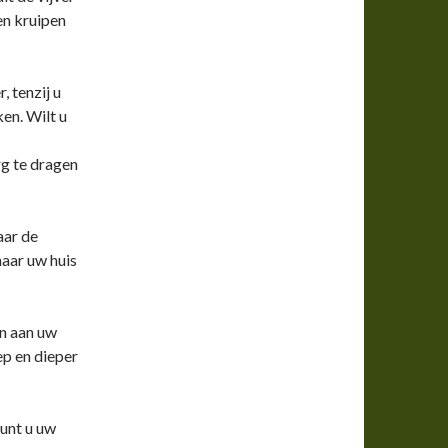
en kruipen
, tenzij u
en. Wilt u
rg te dragen
aar de
aar uw huis
en aan uw
iep en dieper
kunt u uw