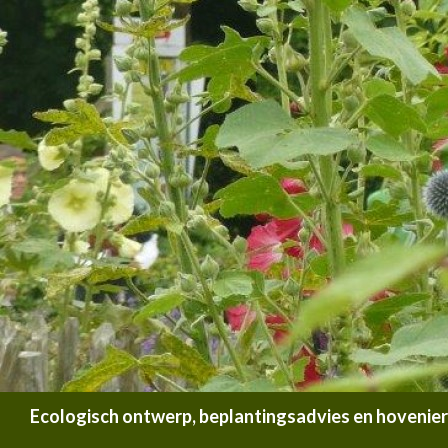
Zoeken
Ecologisch ontwerp, beplantingsadvies en hoveniersb
SPRING NAAR INHOUD