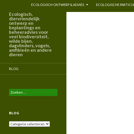
ECOLOGISCH ONTWERP & ADVIES
ECOLOGISCHE PARTICUL
Ecologisch,
diervriendelijk
ontwerp en
beplantings en
beheeradvies voor
veel biodiversiteit,
wilde bijen,
dagvlinders, vogels,
amfibieën en andere
dieren
BLOG
Zoeken
naar:
BLOG
Blog