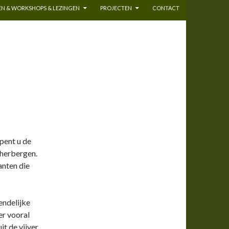
N & WORKSHOPS & LEZINGEN
PROJECTEN
CONTACT
opent u de
 herbergen.
anten die
iendelijke
er vooral
it de vijver