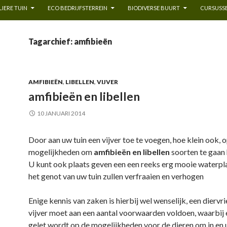
IERE TUIN
ECO BEDRIJFSTERREIN
BIODIVERSE BUURT
CURSUSSE
Tagarchief: amfibieën
AMFIBIEËN
,
LIBELLEN
,
VIJVER
amfibieën en libellen
10 JANUARI 2014
Door aan uw tuin een vijver toe te voegen, hoe klein ook, 
mogelijkheden om
amfibieën en libellen
soorten te gaan
U kunt ook plaats geven een een reeks erg mooie waterpl
het genot van uw tuin zullen verfraaien en verhogen
Enige kennis van zaken is hierbij wel wenselijk, een diervr
vijver moet aan een aantal voorwaarden voldoen, waarbij 
gelet wordt op de mogelijkheden voor de dieren om in en u