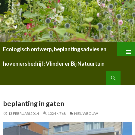
Ecologisch ontwerp, beplantingsadvies en
SPRING
NAAR
hoveniersbedrijf: Vlinder er Bij Natuurtuin
INHOUD
Zoeken
beplanting in gaten
13 FEBRUARI 2014
1024 × 768
NIEUWBOUW