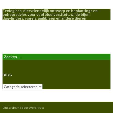
Ecologisch, diervriendelijk ontwerp en beplantings en
beheeradvies voor veel biodiversiteit, wilde bijen,
dagvlinders, vogels, amfibieën en andere dieren
BLOG
Zoeken
naar:
BLOG
Blog
Ondersteund door WordPress