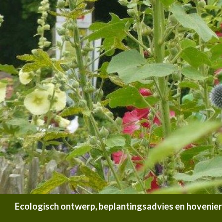
Zoeken
Ecologisch ontwerp, beplantingsadvies en hoveniersb
SPRING NAAR INHOUD