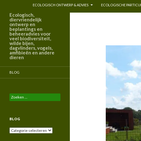
ECOLOGISCH ONTWERP & ADVIES
ECOLOGISCHE PARTICUL
Ecologisch,
diervriendelijk
ontwerp en
beplantings en
beheeradvies voor
veel biodiversiteit,
wilde bijen,
dagvlinders, vogels,
amfibieën en andere
dieren
BLOG
Zoeken
naar:
BLOG
Blog