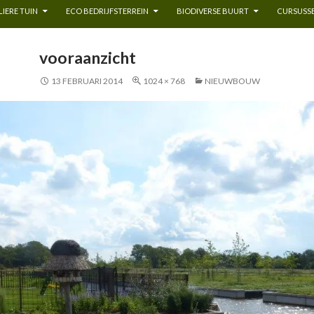
IERE TUIN
ECO BEDRIJFSTERREIN
BIODIVERSE BUURT
CURSUSSE
vooraanzicht
13 FEBRUARI 2014
1024 × 768
NIEUWBOUW