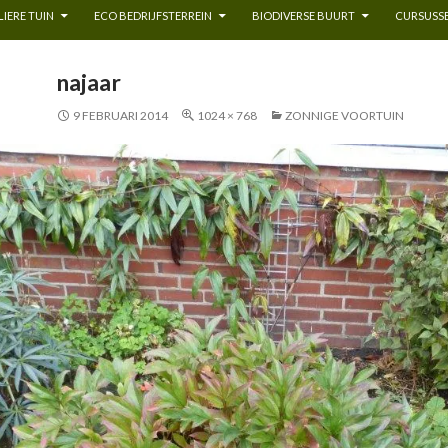
IERE TUIN
ECO BEDRIJFSTERREIN
BIODIVERSE BUURT
CURSUSSE
najaar
9 FEBRUARI 2014
1024 × 768
ZONNIGE VOORTUIN