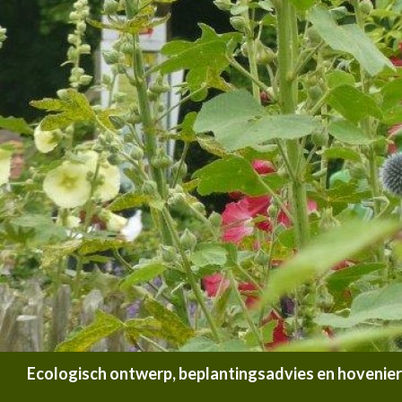
Zoeken
Ecologisch ontwerp, beplantingsadvies en hoveniersb
SPRING NAAR INHOUD