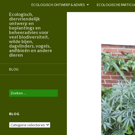
ECOLOGISCH ONTWERP & ADVIES
ECOLOGISCHE PARTICUL
Ecologisch,
diervriendelijk
ontwerp en
beplantings en
beheeradvies voor
veel biodiversiteit,
wilde bijen,
dagvlinders, vogels,
amfibieën en andere
dieren
BLOG
Zoeken
naar:
BLOG
Blog