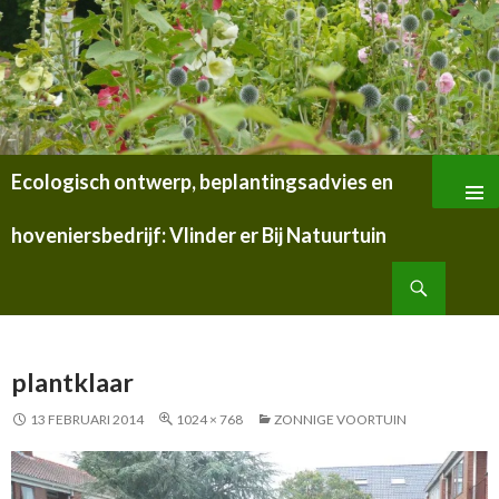
Ecologisch ontwerp, beplantingsadvies en
SPRING
NAAR
hoveniersbedrijf: Vlinder er Bij Natuurtuin
INHOUD
Zoeken
plantklaar
13 FEBRUARI 2014
1024 × 768
ZONNIGE VOORTUIN