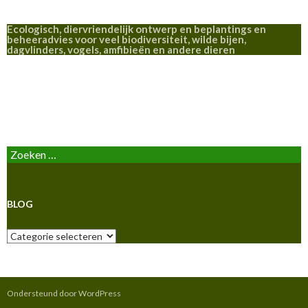
Ecologisch, diervriendelijk ontwerp en beplantings en
beheeradvies voor veel biodiversiteit, wilde bijen,
dagvlinders, vogels, amfibieën en andere dieren
BLOG
Zoeken
naar:
BLOG
Blog
Ondersteund door WordPress