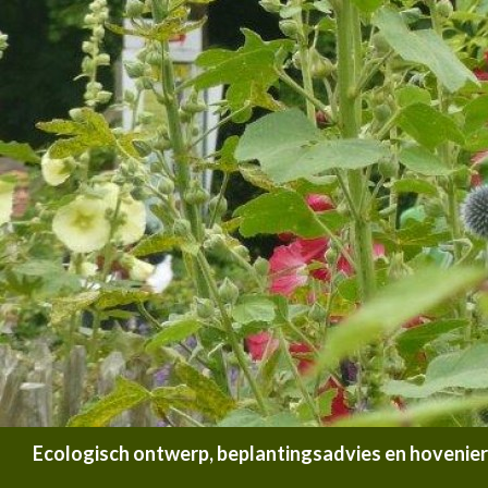
Zoeken
Ecologisch ontwerp, beplantingsadvies en hoveniersb
SPRING NAAR INHOUD