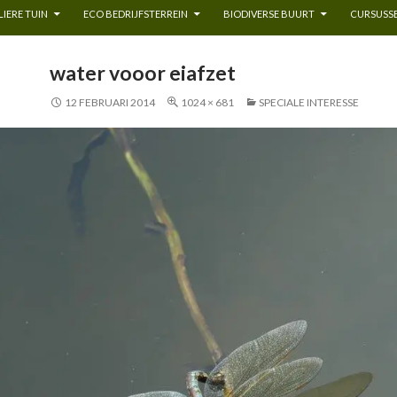
IERE TUIN
ECO BEDRIJFSTERREIN
BIODIVERSE BUURT
CURSUSSE
water vooor eiafzet
12 FEBRUARI 2014
1024 × 681
SPECIALE INTERESSE