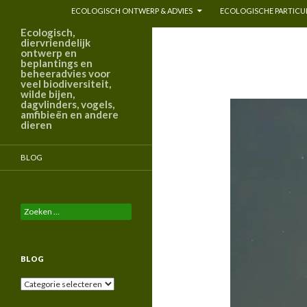
ECOLOGISCH ONTWERP & ADVIES
ECOLOGISCHE PARTICUL
Ecologisch,
diervriendelijk
ontwerp en
beplantings en
beheeradvies voor
veel biodiversiteit,
wilde bijen,
dagvlinders, vogels,
amfibieën en andere
dieren
BLOG
Zoeken
naar:
BLOG
Blog