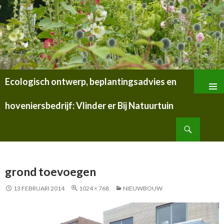
Ecologisch ontwerp, beplantingsadvies en
SPRING
NAAR
hoveniersbedrijf: Vlinder er Bij Natuurtuin
INHOUD
Zoeken
grond toevoegen
13 FEBRUARI 2014
1024 × 768
NIEUWBOUW