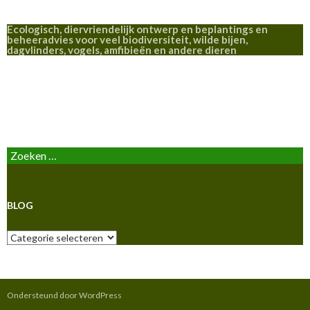
Ecologisch, diervriendelijk ontwerp en beplantings en
beheeradvies voor veel biodiversiteit, wilde bijen,
dagvlinders, vogels, amfibieën en andere dieren
BLOG
Zoeken
naar:
BLOG
Blog
Ondersteund door WordPress