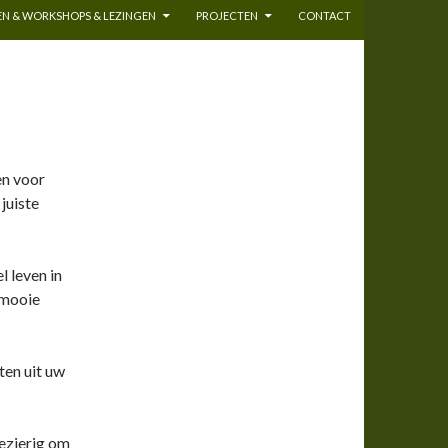
N & WORKSHOPS & LEZINGEN
PROJECTEN
CONTACT
en voor
 juiste
l leven in
l mooie
ten uit uw
lezierig om