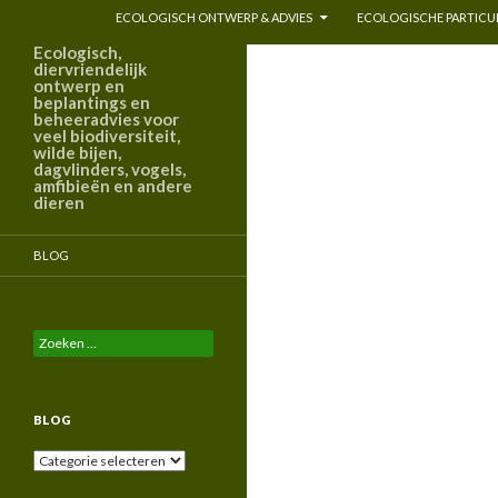
ECOLOGISCH ONTWERP & ADVIES
ECOLOGISCHE PARTICUL
Ecologisch,
diervriendelijk
ontwerp en
beplantings en
beheeradvies voor
veel biodiversiteit,
wilde bijen,
dagvlinders, vogels,
amfibieën en andere
dieren
BLOG
Zoeken
naar:
BLOG
Blog