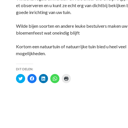
et observeren en u kunt ze echt erg van dichtbij bekijken b
goede inrichting van uw tuin.
Wilde bijen soorten en andere leuke bestuivers maken uw 
bloemenfeest wat oneindig blijft
Kortom een natuurtuin of natuurrijke tuin bied u heel veel
mogelijkheden.
DIT DELEN:
K
K
K
K
K
l
l
l
l
l
i
i
i
i
i
k
k
k
k
k
o
o
o
o
o
m
m
m
m
m
t
t
o
t
a
e
e
p
e
f
d
d
L
d
t
e
e
i
e
e
l
l
n
l
d
e
e
k
e
r
n
n
e
n
u
m
o
d
o
k