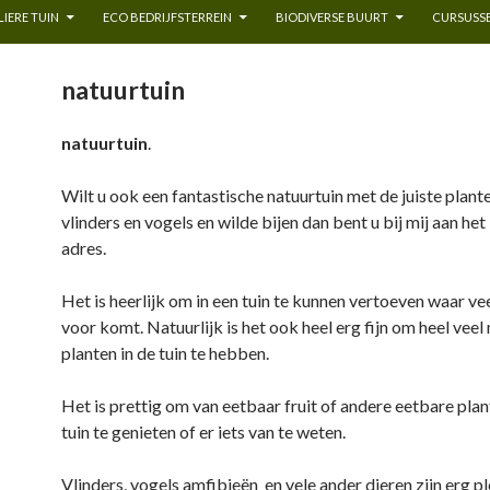
IERE TUIN
ECO BEDRIJFSTERREIN
BIODIVERSE BUURT
CURSUSSE
natuurtuin
natuurtuin
.
Wilt u ook een fantastische natuurtuin met de juiste plant
vlinders en vogels en wilde bijen dan bent u bij mij aan het
adres.
Het is heerlijk om in een tuin te kunnen vertoeven waar vee
voor komt. Natuurlijk is het ook heel erg fijn om heel vee
planten in de tuin te hebben.
Het is prettig om van eetbaar fruit of andere eetbare plan
tuin te genieten of er iets van te weten.
Vlinders, vogels amfibieën en vele ander dieren zijn erg p