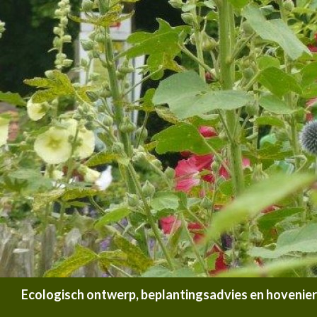
Zoeken
Ecologisch ontwerp, beplantingsadvies en hoveniersb
SPRING NAAR INHOUD