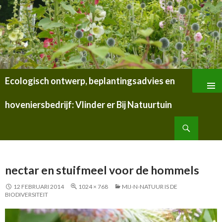
Ecologisch ontwerp, beplantingsadvies en
SPRING
NAAR
hoveniersbedrijf: Vlinder er Bij Natuurtuin
INHOUD
Zoeken
nectar en stuifmeel voor de hommels
12 FEBRUARI 2014
1024 × 768
MIJ-N-NATUUR IS DE
BIODIVERSITEIT