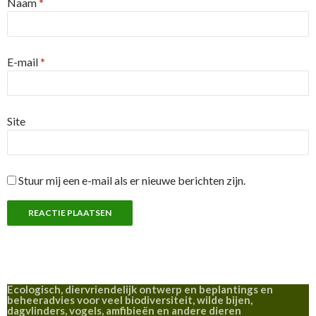
Naam
*
E-mail
*
Site
Stuur mij een e-mail als er nieuwe berichten zijn.
Ecologisch, diervriendelijk ontwerp en beplantings en
beheeradvies voor veel biodiversiteit, wilde bijen,
dagvlinders, vogels, amfibieën en andere dieren