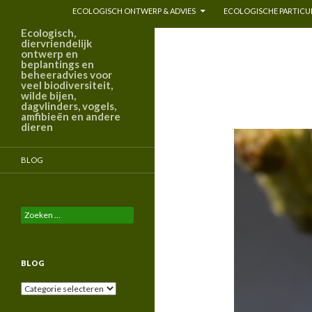
ECOLOGISCH ONTWERP & ADVIES
ECOLOGISCHE PARTICUL
Ecologisch,
diervriendelijk
ontwerp en
beplantings en
beheeradvies voor
veel biodiversiteit,
wilde bijen,
dagvlinders, vogels,
amfibieën en andere
dieren
BLOG
Zoeken
naar:
BLOG
Blog