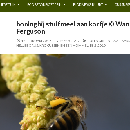
IERE TUIN
ECO BEDRIJFSTERREIN
BIODIVERSE BUURT
CURSUSSE
honingbij stuifmeel aan korfje © Wan
Ferguson
18 FEBRUARI 2019
4272 × 2848
HONINGBIJEN HAZELAARS
HELLEBORUS, KROKUSSEN EN EEN HOMMEL 18-2-2019