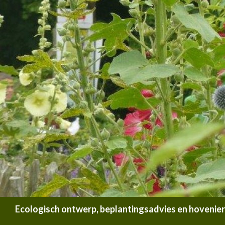
Zoeken
Ecologisch ontwerp, beplantingsadvies en hoveniersb
SPRING NAAR INHOUD