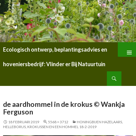
Ecologisch ontwerp, beplantingsadvies en
SPRING
NAAR
hoveniersbedrijf: Vlinder er Bij Natuurtuin
INHOUD
Zoeken
de aardhommel in de krokus © Wankja
Ferguson
18 FEBRUARI 2019
5568 × 3712
HONINGBIJEN HAZELAARS,
HELLEBORUS, KROKUSSEN EN EEN HOMMEL 18-2-2019