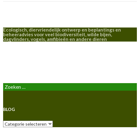
Ecologisch, diervriendelijk ontwerp en beplantings en
beheeradvies voor veel biodiversiteit, wilde bijen,
dagvlinders, vogels, amfibieën en andere dieren
BLOG
Zoeken
naar:
BLOG
Blog