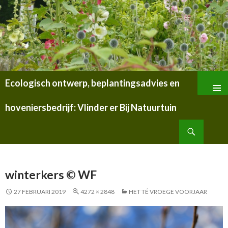
Ecologisch ontwerp, beplantingsadvies en
SPRING
NAAR
hoveniersbedrijf: Vlinder er Bij Natuurtuin
INHOUD
Zoeken
winterkers © WF
27 FEBRUARI 2019
4272 × 2848
HET TÉ VROEGE VOORJAAR