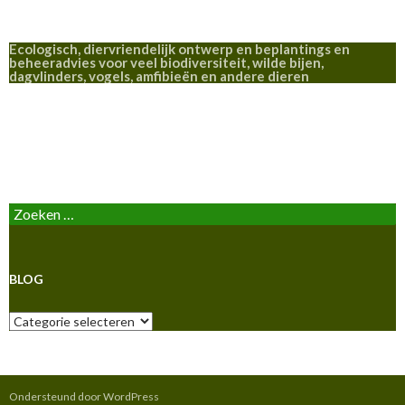
Ecologisch, diervriendelijk ontwerp en beplantings en
beheeradvies voor veel biodiversiteit, wilde bijen,
dagvlinders, vogels, amfibieën en andere dieren
BLOG
Zoeken
naar:
BLOG
Blog
Ondersteund door WordPress