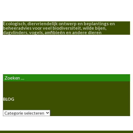
Ecologisch, diervriendelijk ontwerp en beplantings en
beheeradvies voor veel biodiversiteit, wilde bijen,
dagvlinders, vogels, amfibieën en andere dieren
BLOG
Zoeken
naar:
BLOG
Blog