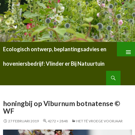
Ecologisch ontwerp, beplantingsadvies en
SPRING
NAAR
hoveniersbedrijf: Vlinder er Bij Natuurtuin
INHOUD
Zoeken
honingbij op Viburnum botnatense ©
WF
27 FEBRUARI 2019
4272 × 2848
HET TÉ VROEGE VOORJAAR