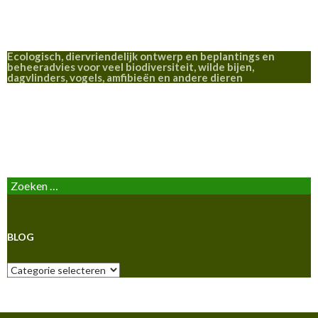
Ecologisch, diervriendelijk ontwerp en beplantings en
beheeradvies voor veel biodiversiteit, wilde bijen,
dagvlinders, vogels, amfibieën en andere dieren
BLOG
Zoeken
naar:
BLOG
Blog