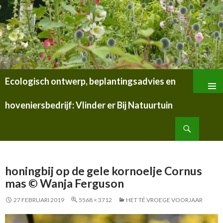
Ecologisch ontwerp, beplantingsadvies en
SPRING
NAAR
hoveniersbedrijf: Vlinder er Bij Natuurtuin
INHOUD
Zoeken
honingbij op de gele kornoelje Cornus
mas © Wanja Ferguson
27 FEBRUARI 2019
5568 × 3712
HET TÉ VROEGE VOORJAAR