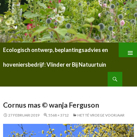
Ecologisch ontwerp, beplantingsadvies en
SPRING
NAAR
hoveniersbedrijf: Vlinder er Bij Natuurtuin
INHOUD
Zoeken
Cornus mas © wanja Ferguson
27 FEBRUARI 2019
5568 × 3712
HET TÉ VROEGE VOORJAAR