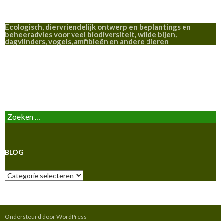
Ecologisch, diervriendelijk ontwerp en beplantings en
beheeradvies voor veel biodiversiteit, wilde bijen,
dagvlinders, vogels, amfibieën en andere dieren
BLOG
Zoeken
naar:
BLOG
Blog
Ondersteund door WordPress