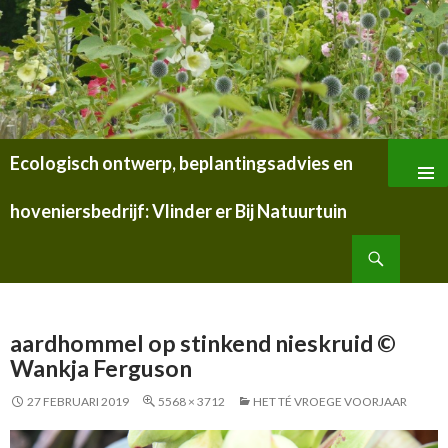
Ecologisch ontwerp, beplantingsadvies en
SPRING
NAAR
hoveniersbedrijf: Vlinder er Bij Natuurtuin
INHOUD
Zoeken
aardhommel op stinkend nieskruid ©
Wankja Ferguson
27 FEBRUARI 2019
5568 × 3712
HET TÉ VROEGE VOORJAAR