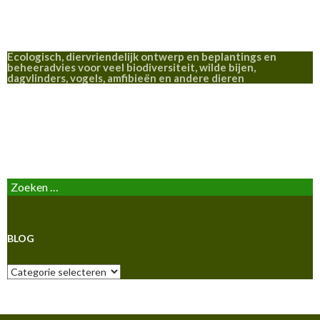
Ecologisch, diervriendelijk ontwerp en beplantings en
beheeradvies voor veel biodiversiteit, wilde bijen,
dagvlinders, vogels, amfibieën en andere dieren
BLOG
Zoeken
naar:
BLOG
Blog