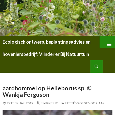
Ecologisch ontwerp, beplantingsadvies en
SPRING
NAAR
hoveniersbedrijf: Vlinder er Bij Natuurtuin
INHOUD
Zoeken
aardhommel op Helleborus sp. ©
Wankja Ferguson
27 FEBRUARI 2019
5568 × 3712
HET TÉ VROEGE VOORJAAR