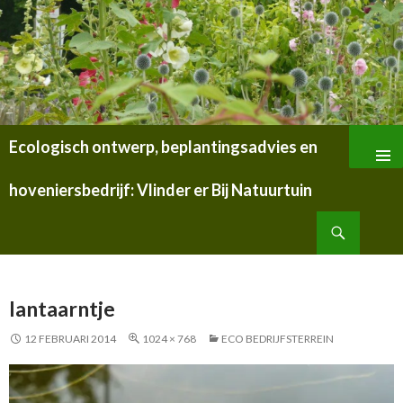
Ecologisch ontwerp, beplantingsadvies en
SPRING
NAAR
hoveniersbedrijf: Vlinder er Bij Natuurtuin
INHOUD
Zoeken
lantaarntje
12 FEBRUARI 2014
1024 × 768
ECO BEDRIJFSTERREIN