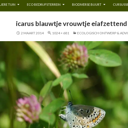
IERE TUIN
ECO BEDRIJFSTERREIN
BIODIVERSE BUURT
CURSUSSE
icarus blauwtje vrouwtje eiafzettend
2 MAART 2014
1024 × 681
ECOLOGISCH ONTWERP & ADVI