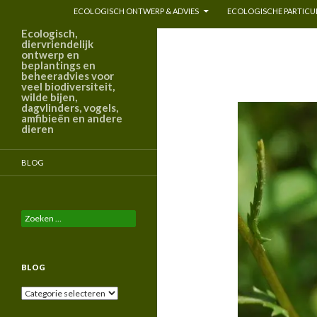
ECOLOGISCH ONTWERP & ADVIES
ECOLOGISCHE PARTICUL
Ecologisch,
diervriendelijk
ontwerp en
beplantings en
beheeradvies voor
veel biodiversiteit,
wilde bijen,
dagvlinders, vogels,
amfibieën en andere
dieren
BLOG
Zoeken
naar:
BLOG
Blog