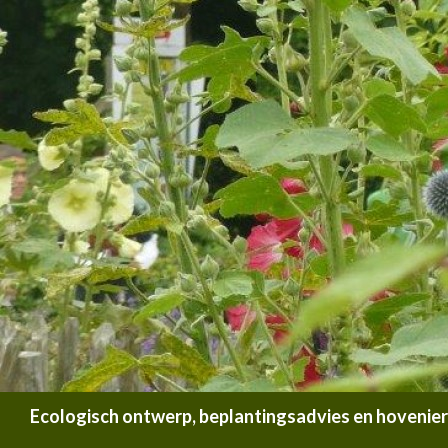
Zoeken
Ecologisch ontwerp, beplantingsadvies en hoveniersb
SPRING NAAR INHOUD