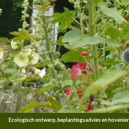
Zoeken
Ecologisch ontwerp, beplantingsadvies en hoveniersb
SPRING NAAR INHOUD