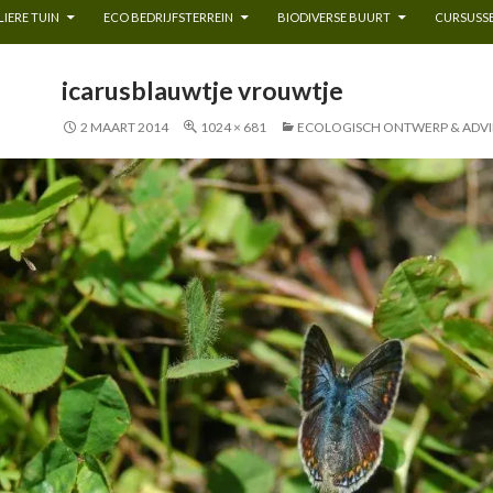
IERE TUIN
ECO BEDRIJFSTERREIN
BIODIVERSE BUURT
CURSUSSE
icarusblauwtje vrouwtje
2 MAART 2014
1024 × 681
ECOLOGISCH ONTWERP & ADVI