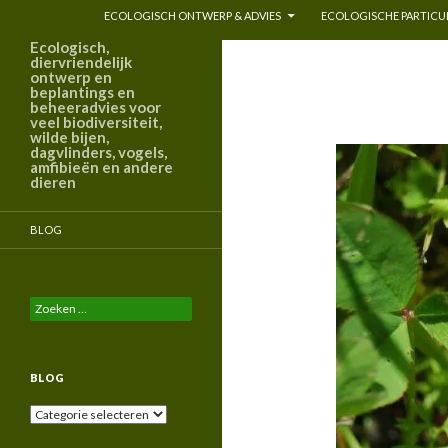
ECOLOGISCH ONTWERP & ADVIES
ECOLOGISCHE PARTICUL
Ecologisch,
diervriendelijk
ontwerp en
beplantings en
beheeradvies voor
veel biodiversiteit,
wilde bijen,
dagvlinders, vogels,
amfibieën en andere
dieren
BLOG
Zoeken
naar:
BLOG
Blog