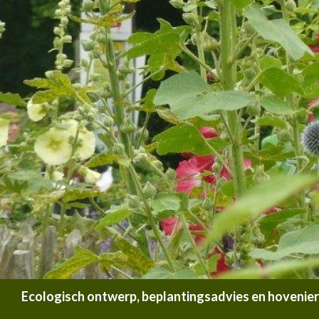
Zoeken
Ecologisch ontwerp, beplantingsadvies en hoveniersb
SPRING NAAR INHOUD