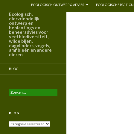
ECOLOGISCH ONTWERP & ADVIES
ECOLOGISCHE PARTICUL
Ecologisch,
diervriendelijk
ontwerp en
beplantings en
beheeradvies voor
veel biodiversiteit,
wilde bijen,
dagvlinders, vogels,
amfibieën en andere
dieren
BLOG
Zoeken
naar:
BLOG
Blog