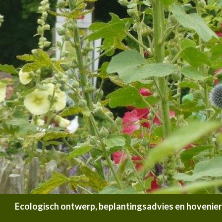
Zoeken
Ecologisch ontwerp, beplantingsadvies en hoveniersb
SPRING NAAR INHOUD