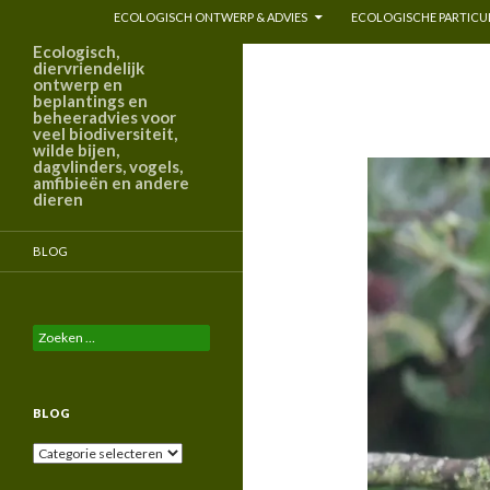
ECOLOGISCH ONTWERP & ADVIES
ECOLOGISCHE PARTICUL
Ecologisch,
diervriendelijk
ontwerp en
beplantings en
beheeradvies voor
veel biodiversiteit,
wilde bijen,
dagvlinders, vogels,
amfibieën en andere
dieren
BLOG
Zoeken
naar:
BLOG
Blog