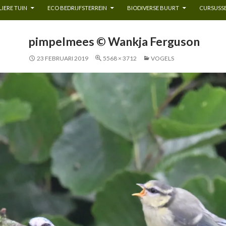
IERE TUIN
ECO BEDRIJFSTERREIN
BIODIVERSE BUURT
CURSUSSE
pimpelmees © Wankja Ferguson
23 FEBRUARI 2019
5568 × 3712
VOGELS