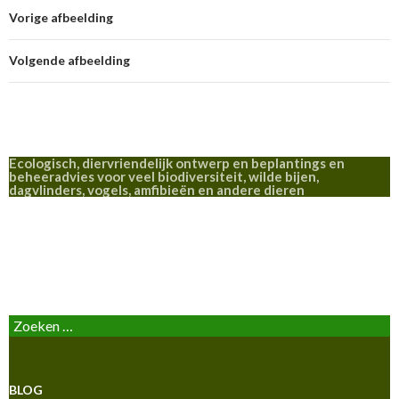
Vorige afbeelding
Volgende afbeelding
Ecologisch, diervriendelijk ontwerp en beplantings en
beheeradvies voor veel biodiversiteit, wilde bijen,
dagvlinders, vogels, amfibieën en andere dieren
BLOG
Zoeken
naar:
BLOG