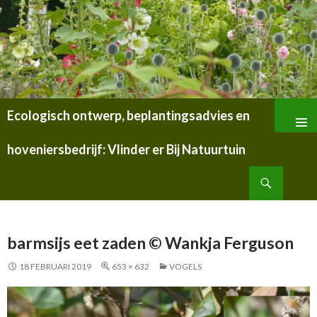
Ecologisch ontwerp, beplantingsadvies en
SPRING
NAAR
hoveniersbedrijf: Vlinder er Bij Natuurtuin
INHOUD
Zoeken
barmsijs eet zaden © Wankja Ferguson
18 FEBRUARI 2019
653 × 632
VOGELS