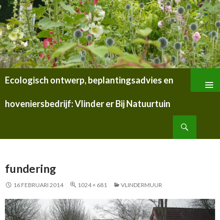
Ecologisch ontwerp, beplantingsadvies en
SPRING
NAAR
hoveniersbedrijf: Vlinder er Bij Natuurtuin
INHOUD
Zoeken
fundering
16 FEBRUARI 2014
1024 × 681
VLINDERMUUR