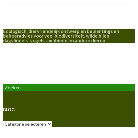
Ecologisch, diervriendelijk ontwerp en beplantings en
beheeradvies voor veel biodiversiteit, wilde bijen,
dagvlinders, vogels, amfibieën en andere dieren
BLOG
Zoeken
naar:
BLOG
Blog