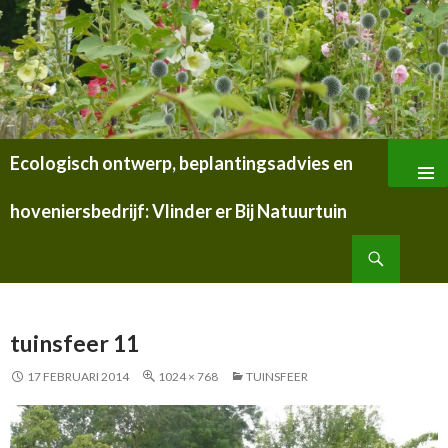
Ecologisch ontwerp, beplantingsadvies en
SPRING
NAAR
hoveniersbedrijf: Vlinder er Bij Natuurtuin
INHOUD
Zoeken
tuinsfeer 11
17 FEBRUARI 2014
1024 × 768
TUINSFEER