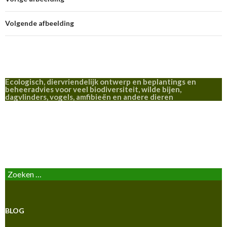
Volgende afbeelding
Ecologisch, diervriendelijk ontwerp en beplantings en
beheeradvies voor veel biodiversiteit, wilde bijen,
dagvlinders, vogels, amfibieën en andere dieren
BLOG
Zoeken
naar:
BLOG