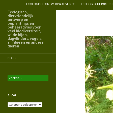
ECOLOGISCH ONTWERP & ADVIES
ECOLOGISCHE PARTICUL
Ecologisch,
diervriendelijk
ontwerp en
beplantings en
beheeradvies voor
veel biodiversiteit,
wilde bijen,
dagvlinders, vogels,
amfibieën en andere
dieren
BLOG
Zoeken
naar:
BLOG
Blog