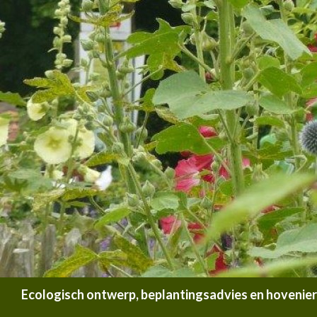
Zoeken
Ecologisch ontwerp, beplantingsadvies en hoveniersb
SPRING NAAR INHOUD