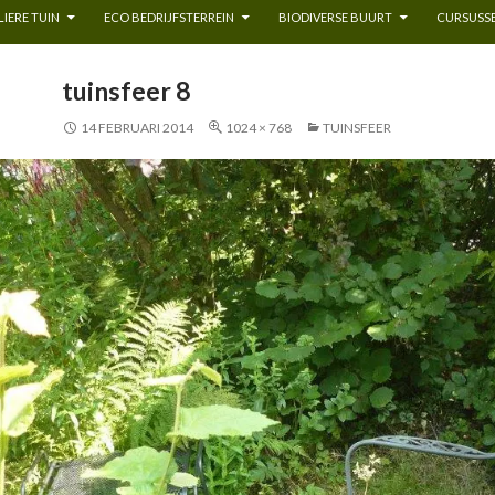
IERE TUIN
ECO BEDRIJFSTERREIN
BIODIVERSE BUURT
CURSUSSE
tuinsfeer 8
14 FEBRUARI 2014
1024 × 768
TUINSFEER