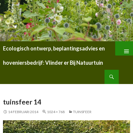
Ecologisch ontwerp, beplantingsadvies en
SPRING
NAAR
hoveniersbedrijf: Vlinder er Bij Natuurtuin
INHOUD
Zoeken
tuinsfeer 14
14 FEBRUARI 2014
1024 × 768
TUINSFEER