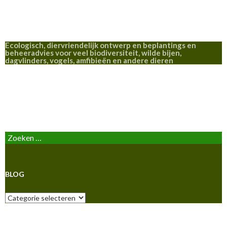
Ecologisch, diervriendelijk ontwerp en beplantings en
beheeradvies voor veel biodiversiteit, wilde bijen,
dagvlinders, vogels, amfibieën en andere dieren
BLOG
Zoeken
naar:
BLOG
Blog