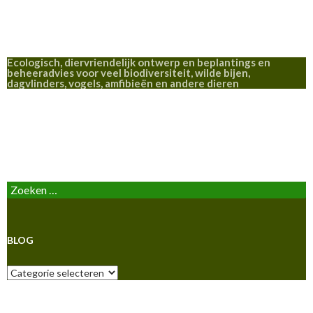
Ecologisch, diervriendelijk ontwerp en beplantings en
beheeradvies voor veel biodiversiteit, wilde bijen,
dagvlinders, vogels, amfibieën en andere dieren
BLOG
Zoeken
naar:
BLOG
Blog