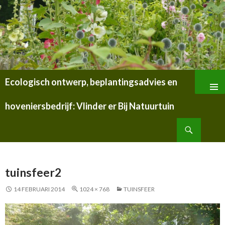
Ecologisch ontwerp, beplantingsadvies en
SPRING
NAAR
hoveniersbedrijf: Vlinder er Bij Natuurtuin
INHOUD
Zoeken
tuinsfeer2
14 FEBRUARI 2014
1024 × 768
TUINSFEER