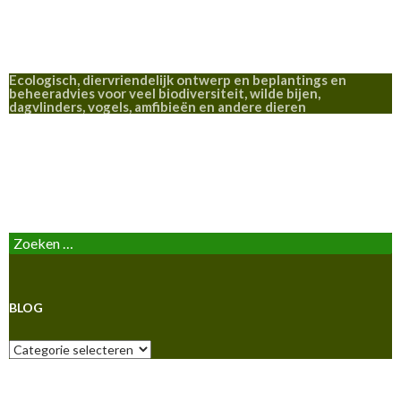
Ecologisch, diervriendelijk ontwerp en beplantings en
beheeradvies voor veel biodiversiteit, wilde bijen,
dagvlinders, vogels, amfibieën en andere dieren
BLOG
Zoeken
naar:
BLOG
Blog