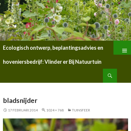
Ecologisch ontwerp, beplantingsadvies en
SPRING
NAAR
hoveniersbedrijf: Vlinder er Bij Natuurtuin
INHOUD
Zoeken
bladsnijder
17 FEBRUARI 2014
1024 × 768
TUINSFEER