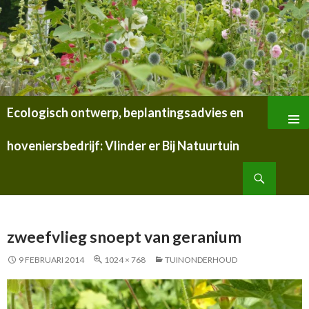
Ecologisch ontwerp, beplantingsadvies en
SPRING
NAAR
hoveniersbedrijf: Vlinder er Bij Natuurtuin
INHOUD
Zoeken
zweefvlieg snoept van geranium
9 FEBRUARI 2014
1024 × 768
TUINONDERHOUD