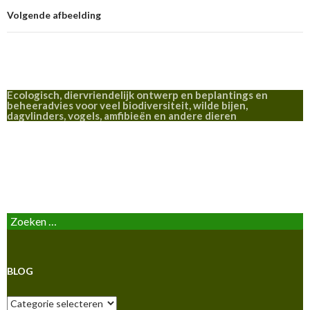
Volgende afbeelding
Ecologisch, diervriendelijk ontwerp en beplantings en
beheeradvies voor veel biodiversiteit, wilde bijen,
dagvlinders, vogels, amfibieën en andere dieren
BLOG
Zoeken
naar:
BLOG
Blog