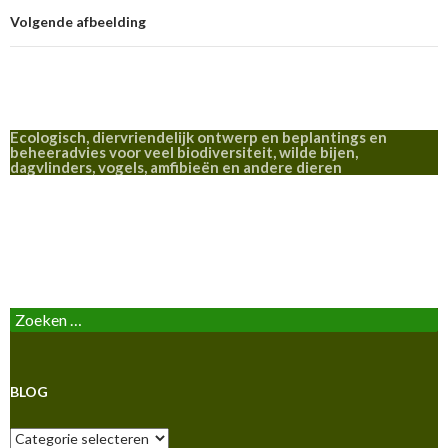
Volgende afbeelding
Ecologisch, diervriendelijk ontwerp en beplantings en
beheeradvies voor veel biodiversiteit, wilde bijen,
dagvlinders, vogels, amfibieën en andere dieren
BLOG
Zoeken
naar:
BLOG
Blog