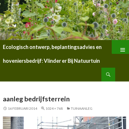
Ecologisch ontwerp, beplantingsadvies en
SPRING
NAAR
hoveniersbedrijf: Vlinder er Bij Natuurtuin
INHOUD
Zoeken
aanleg bedrijfsterrein
16 FEBRUARI 2014
1024 × 768
TUINAANLEG