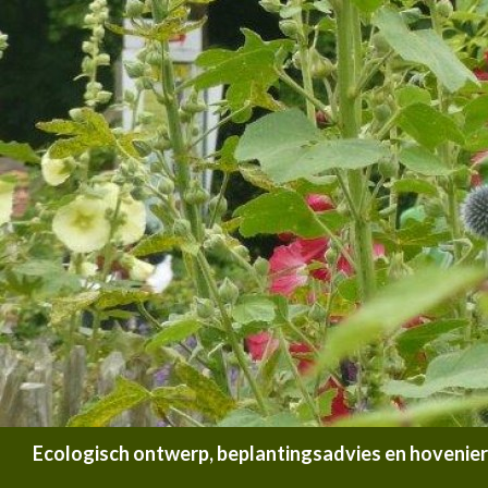
Zoeken
Ecologisch ontwerp, beplantingsadvies en hoveniersb
SPRING NAAR INHOUD