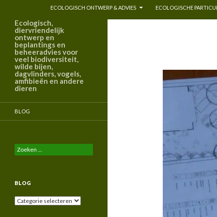
ECOLOGISCH ONTWERP & ADVIES
ECOLOGISCHE PARTICUL
Ecologisch,
diervriendelijk
ontwerp en
beplantings en
beheeradvies voor
veel biodiversiteit,
wilde bijen,
dagvlinders, vogels,
amfibieën en andere
dieren
BLOG
Zoeken
naar:
BLOG
Blog