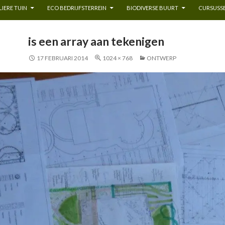
IERE TUIN
ECO BEDRIJFSTERREIN
BIODIVERSE BUURT
CURSUSSE
is een array aan tekenigen
17 FEBRUARI 2014
1024 × 768
ONTWERP