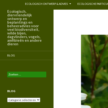
ECOLOGISCH ONTWERP & ADVIES
ECOLOGISCHE PARTICUL
Ecologisch,
diervriendelijk
ontwerp en
beplantings en
beheeradvies voor
veel biodiversiteit,
wilde bijen,
dagvlinders, vogels,
amfibieën en andere
dieren
BLOG
Zoeken
naar:
BLOG
Blog