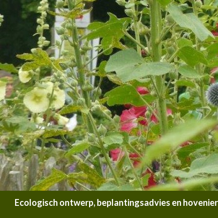
Zoeken
Ecologisch ontwerp, beplantingsadvies en hoveniersb
SPRING NAAR INHOUD