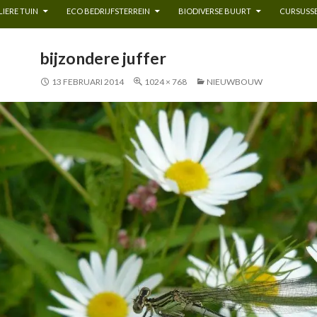
IERE TUIN
ECO BEDRIJFSTERREIN
BIODIVERSE BUURT
CURSUSSE
bijzondere juffer
13 FEBRUARI 2014
1024 × 768
NIEUWBOUW