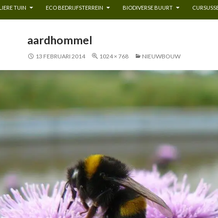
IERE TUIN
ECO BEDRIJFSTERREIN
BIODIVERSE BUURT
CURSUSSE
aardhommel
13 FEBRUARI 2014
1024 × 768
NIEUWBOUW