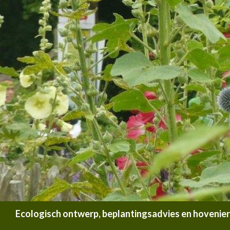
Zoeken
Ecologisch ontwerp, beplantingsadvies en hoveniersb
SPRING NAAR INHOUD