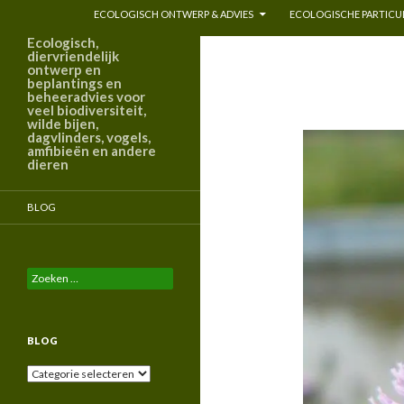
ECOLOGISCH ONTWERP & ADVIES
ECOLOGISCHE PARTICUL
Ecologisch,
diervriendelijk
ontwerp en
beplantings en
beheeradvies voor
veel biodiversiteit,
wilde bijen,
dagvlinders, vogels,
amfibieën en andere
dieren
BLOG
Zoeken
naar:
BLOG
Blog