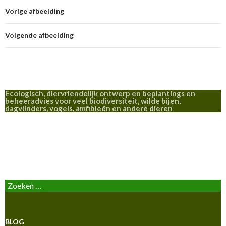
Vorige afbeelding
Volgende afbeelding
Ecologisch, diervriendelijk ontwerp en beplantings en
beheeradvies voor veel biodiversiteit, wilde bijen,
dagvlinders, vogels, amfibieën en andere dieren
BLOG
Zoeken
naar:
BLOG