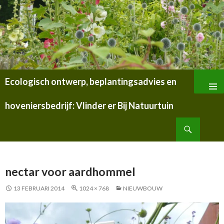
Ecologisch ontwerp, beplantingsadvies en
SPRING
NAAR
hoveniersbedrijf: Vlinder er Bij Natuurtuin
INHOUD
Zoeken
nectar voor aardhommel
13 FEBRUARI 2014
1024 × 768
NIEUWBOUW