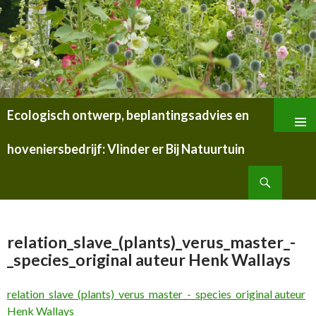
Ecologisch ontwerp, beplantingsadvies en
SPRING
NAAR
hoveniersbedrijf: Vlinder er Bij Natuurtuin
INHOUD
Zoeken
relation_slave_(plants)_verus_master_-
_species_original auteur Henk Wallays
relation_slave_(plants)_verus_master_-_species_original auteur
Henk Wallays