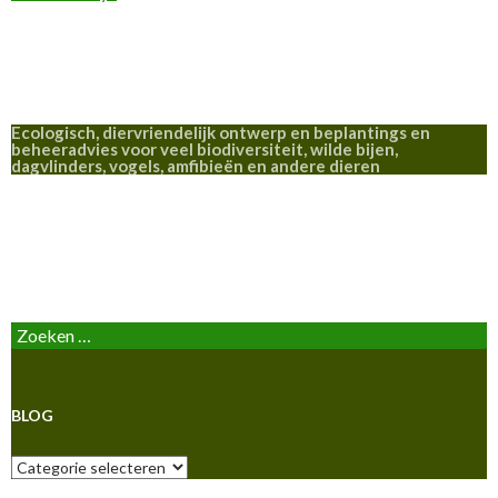
Ecologisch, diervriendelijk ontwerp en beplantings en
beheeradvies voor veel biodiversiteit, wilde bijen,
dagvlinders, vogels, amfibieën en andere dieren
BLOG
Zoeken
naar:
BLOG
Blog