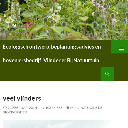
Ecologisch ontwerp, beplantingsadvies en
SPRING
NAAR
hoveniersbedrijf: Vlinder er Bij Natuurtuin
INHOUD
Zoeken
veel vlinders
21 FEBRUARI 2014
1024 × 768
MIJ-N-NATUUR IS DE
BIODIVERSITEIT