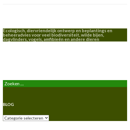
Ecologisch, diervriendelijk ontwerp en beplantings en
beheeradvies voor veel biodiversiteit, wilde bijen,
dagvlinders, vogels, amfibieën en andere dieren
BLOG
Zoeken
naar:
BLOG
Blog