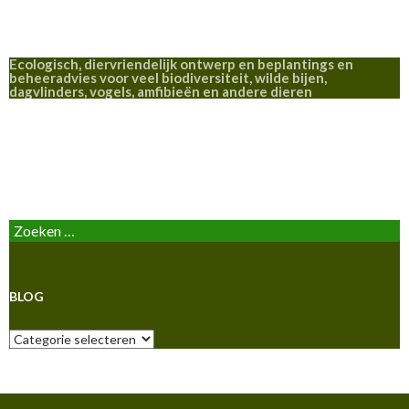
Ecologisch, diervriendelijk ontwerp en beplantings en
beheeradvies voor veel biodiversiteit, wilde bijen,
dagvlinders, vogels, amfibieën en andere dieren
BLOG
Zoeken
naar:
BLOG
Blog