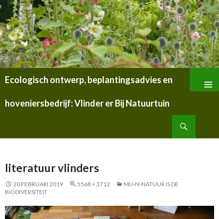
Ecologisch ontwerp, beplantingsadvies en
SPRING
NAAR
hoveniersbedrijf: Vlinder er Bij Natuurtuin
INHOUD
Zoeken
literatuur vlinders
20 FEBRUARI 2019
5568 × 3712
MIJ-N-NATUUR IS DE
BIODIVERSITEIT