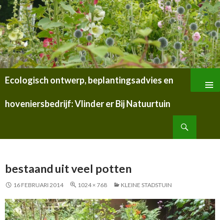
Ecologisch ontwerp, beplantingsadvies en
SPRING
NAAR
hoveniersbedrijf: Vlinder er Bij Natuurtuin
INHOUD
Zoeken
bestaand uit veel potten
16 FEBRUARI 2014
1024 × 768
KLEINE STADSTUIN