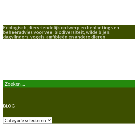
Ecologisch, diervriendelijk ontwerp en beplantings en
beheeradvies voor veel biodiversiteit, wilde bijen,
dagvlinders, vogels, amfibieën en andere dieren
BLOG
Zoeken
naar:
BLOG
Blog